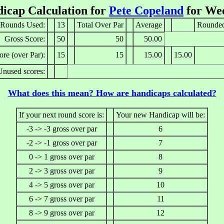
icap Calculation for
Pete Copeland
for We
 Rounds Used:
13
Total Over Par
Average
Rounded
Gross Score:
50
50
50.00
re (over Par):
15
15
15.00
15.00
Unused scores:
What does this mean? How are handicaps calculated?
If your next round score is:
Your new Handicap will be:
-3 -> -3 gross over par
6
-2 -> -1 gross over par
7
0 -> 1 gross over par
8
2 -> 3 gross over par
9
4 -> 5 gross over par
10
6 -> 7 gross over par
11
8 -> 9 gross over par
12