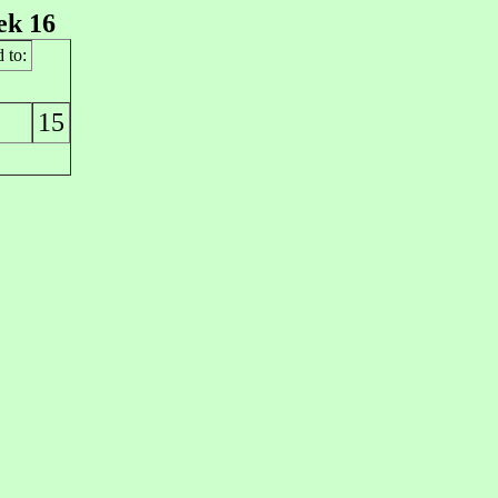
ek 16
 to:
15