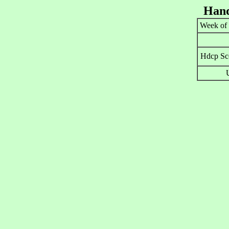
Hand
Week of
Hdcp Sco